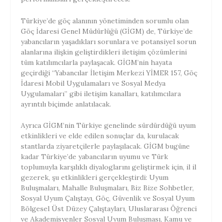
Türkiye’de göç alanının yönetiminden sorumlu olan
Göç İdaresi Genel Müdürlüğü (GİGM) de, Türkiye’de
yabancıların yaşadıkları sorunlara ve potansiyel sorun
alanlarına ilişkin geliştirdikleri iletişim çözümlerini
tüm katılımcılarla paylaşacak. GİGM’nin hayata
geçirdiği “Yabancılar İletişim Merkezi YİMER 157, Göç
İdaresi Mobil Uygulamaları ve Sosyal Medya
Uygulamaları” gibi iletişim kanalları, katılımcılara
ayrıntılı biçimde anlatılacak.
Ayrıca GİGM’nin Türkiye genelinde sürdürdüğü uyum
etkinlikleri ve elde edilen sonuçlar da, kurulacak
stantlarda ziyaretçilerle paylaşılacak. GİGM bugüne
kadar Türkiye’de yabancıların uyumu ve Türk
toplumuyla karşılıklı diyaloglarını geliştirmek için, il il
gezerek, şu etkinlikleri gerçekleştirdi: Uyum
Buluşmaları, Mahalle Buluşmaları, Biz Bize Sohbetler,
Sosyal Uyum Çalıştayı, Göç, Güvenlik ve Sosyal Uyum
Bölgesel Üst Düzey Çalıştayları, Uluslararası Öğrenci
ve Akademisyenler Sosyal Uyum Buluşması, Kamu ve