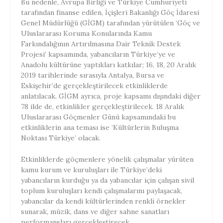
Bu nedenle, Avrupa Birliği ve Türkiye Cumhuriyeti
tarafından finanse edilen, İçişleri Bakanlığı Göç İdaresi
Genel Müdürlüğü (GİGM) tarafından yürütülen ‘Göç ve
Uluslararası Koruma Konularında Kamu
Farkındalığının Artırılmasına Dair Teknik Destek
Projesi’ kapsamında, yabancıların Türkiye’ye ve
Anadolu kültürüne yaptıkları katkılar; 16, 18, 20 Aralık
2019 tarihlerinde sırasıyla Antalya, Bursa ve
Eskişehir’de gerçekleştirilecek etkinliklerde
anlatılacak. GİGM ayrıca, proje kapsamı dışındaki diğer
78 ilde de, etkinlikler gerçekleştirilecek. 18 Aralık
Uluslararası Göçmenler Günü kapsamındaki bu
etkinliklerin ana teması ise ‘Kültürlerin Buluşma
Noktası Türkiye’ olacak.
Etkinliklerde göçmenlere yönelik çalışmalar yürüten
kamu kurum ve kuruluşları ile Türkiye’deki
yabancıların kurduğu ya da yabancılar için çalışan sivil
toplum kuruluşları kendi çalışmalarını paylaşacak,
yabancılar da kendi kültürlerinden renkli örnekler
sunarak, müzik, dans ve diğer sahne sanatları
performansları gerçekleştirecek.