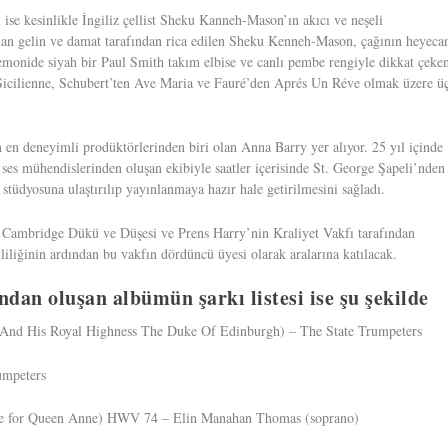
ise kesinlikle İngiliz çellist Sheku Kanneh-Mason’ın akıcı ve neşeli
an gelin ve damat tarafından rica edilen Sheku Kenneh-Mason, çağının heyeca
remonide siyah bir Paul Smith takım elbise ve canlı pembe rengiyle dikkat çeke
en Sicilienne, Schubert’ten Ave Maria ve Fauré’den Aprés Un Réve olmak üzere ü
en deneyimli prodüktörlerinden biri olan Anna Barry yer alıyor. 25 yıl içinde
ses mühendislerinden oluşan ekibiyle saatler içerisinde St. George Şapeli’nden
stüdyosuna ulaştırılıp yayınlanmaya hazır hale getirilmesini sağladı.
 Cambridge Dükü ve Düşesi ve Prens Harry’nin Kraliyet Vakfı tarafından
liliğinin ardından bu vakfın dördüncü üyesi olarak aralarına katılacak.
dan oluşan albümün şarkı listesi ise şu şekilde
 And His Royal Highness The Duke Of Edinburgh) – The State Trumpeters
umpeters
 Ode for Queen Anne) HWV 74 – Elin Manahan Thomas (soprano)