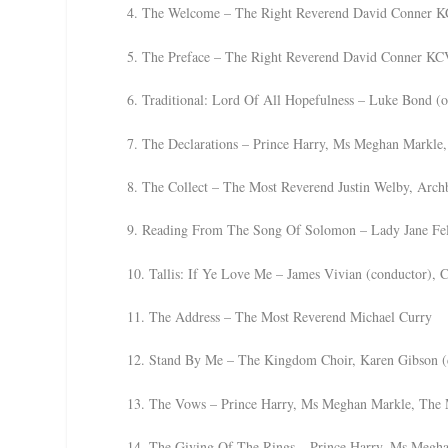
4. The Welcome – The Right Reverend David Conner 
5. The Preface – The Right Reverend David Conner K
6. Traditional: Lord Of All Hopefulness – Luke Bond (
7. The Declarations – Prince Harry, Ms Meghan Markle
8. The Collect – The Most Reverend Justin Welby, Arch
9. Reading From The Song Of Solomon – Lady Jane Fe
10. Tallis: If Ye Love Me – James Vivian (conductor), 
11. The Address – The Most Reverend Michael Curry
12. Stand By Me – The Kingdom Choir, Karen Gibson (
13. The Vows – Prince Harry, Ms Meghan Markle, The 
14. The Giving Of The Rings – Prince Harry, Ms Megha