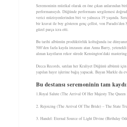
Seremoninin müzikal olarak en öne çıkan anlarından biri 
performansıydı. Düğünde performans sergilemesi doğrud
verici müzisyenlerinden biri ve yalnızca 19 yaşında. Se
bir kravat ile boy gösteren genç çellist, von Paradis’d
güzel parça icra etti.
Bu tarihi albümün prodüktörlük koltuğunda ise dünyanın 
500’den fazla kayda imzasını atan Anna Barry, yetenekli 
alınan kayıtların rekor sürede Kensington’daki mastering 
Decca Records, satılan her Kraliyet Düğünü albümü için
yapılan hayır işlerine bağış yapacak. Bayan Markle da ev
Bu destansı seremoninin tam kaydın
1.Royal Salute (The Arrival Of Her Majesty The Queen
2. Rejoicing (The Arrival Of The Bride) – The State Tr
3. Handel: Eternal Source of Light Divine (Birthday