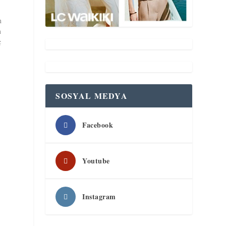
n
n
ç
SOSYAL MEDYA
Facebook
Youtube
Instagram