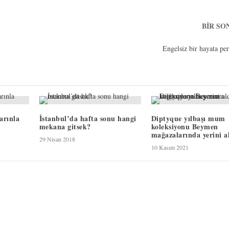
BIR SO
Engelsiz bir hayata per
arınla
İstanbul’da hafta sonu hangi
Diptyque yılbaşı mum
mekana gitsek?
koleksiyonu Beymen
mağazalarında yerini a
29 Nisan 2018
10 Kasım 2021