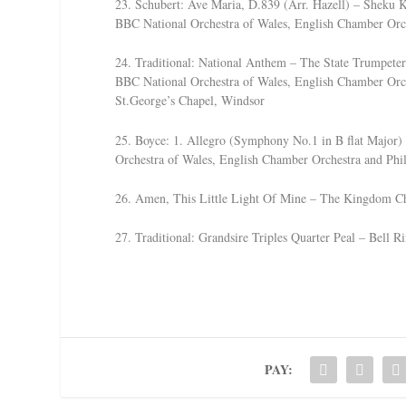
23. Schubert: Ave Maria, D.839 (Arr. Hazell) – Sheku 
BBC National Orchestra of Wales, English Chamber Orc
24. Traditional: National Anthem – The State Trumpete
BBC National Orchestra of Wales, English Chamber Orch
St.George’s Chapel, Windsor
25. Boyce: 1. Allegro (Symphony No.1 in B flat Major)
Orchestra of Wales, English Chamber Orchestra and Phi
26. Amen, This Little Light Of Mine – The Kingdom Ch
27. Traditional: Grandsire Triples Quarter Peal – Bell R
PAY: