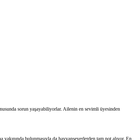
konusunda sorun yaşayabiliyorlar. Ailenin en sevimli üyesinden
na yakınında bulunmasıyla da hayvanseverlerden tam not alıyor. En