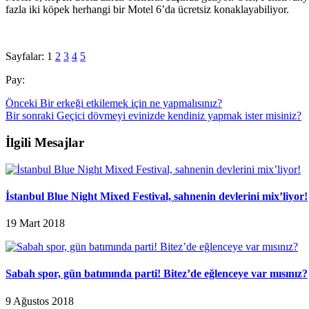
fazla iki köpek herhangi bir Motel 6’da ücretsiz konaklayabiliyor.
Sayfalar:
1
2
3
4
5
Pay:
Önceki
Bir erkeği etkilemek için ne yapmalısınız?
Bir sonraki
Geçici dövmeyi evinizde kendiniz yapmak ister misiniz?
İlgili Mesajlar
İstanbul Blue Night Mixed Festival, sahnenin devlerini mix’liyor!
19 Mart 2018
Sabah spor, gün batımında parti! Bitez’de eğlenceye var mısınız?
9 Ağustos 2018