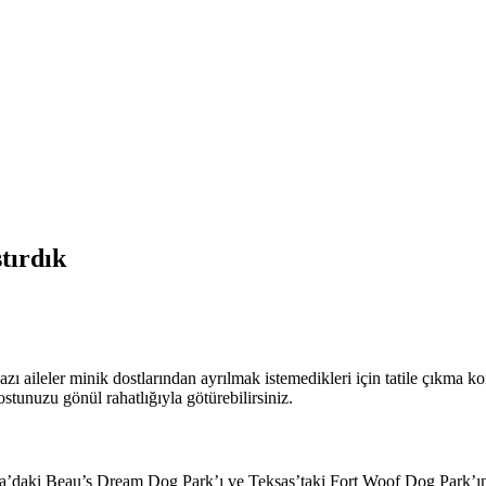
tırdık
bazı aileler minik dostlarından ayrılmak istemedikleri için tatile çıkma 
stunuzu gönül rahatlığıyla götürebilirsiniz.
vanya’daki Beau’s Dream Dog Park’ı ve Teksas’taki Fort Woof Dog Park’ı