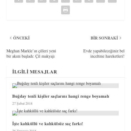
ÖNCEKI
BIR SONRAKI
Meghan Markle’ın çilleri yeni
Evde yapabileceğiniz bel
bir akım başladı: Çil makyajı
inceltme hareketleri!
İLGILI MESAJLAR
Buğday tenli kişiler saçlarını hangi renge boyamalı
27 Şubat 2018
İşte kahküllü ve kahkülsüz saç farkı!
26 Temmuz 2018