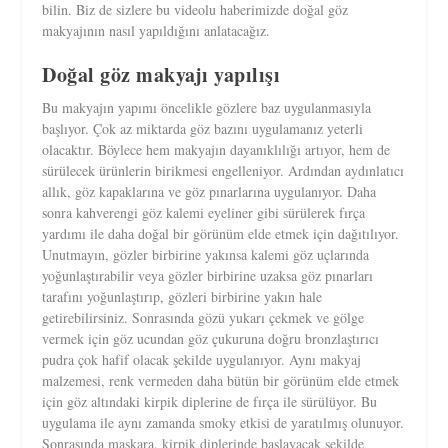
bilin. Biz de sizlere bu videolu haberimizde doğal göz
makyajının nasıl yapıldığını anlatacağız.
Doğal göz makyajı yapılışı
Bu makyajın yapımı öncelikle gözlere baz uygulanmasıyla
başlıyor. Çok az miktarda göz bazını uygulamanız yeterli
olacaktır. Böylece hem makyajın dayanıklılığı artıyor, hem de
sürülecek ürünlerin birikmesi engelleniyor. Ardından aydınlatıcı
allık, göz kapaklarına ve göz pınarlarına uygulanıyor. Daha
sonra kahverengi göz kalemi eyeliner gibi sürülerek fırça
yardımı ile daha doğal bir görünüm elde etmek için dağıtılıyor.
Unutmayın, gözler birbirine yakınsa kalemi göz uçlarında
yoğunlaştırabilir veya gözler birbirine uzaksa göz pınarları
tarafını yoğunlaştırıp, gözleri birbirine yakın hale
getirebilirsiniz. Sonrasında gözü yukarı çekmek ve gölge
vermek için göz ucundan göz çukuruna doğru bronzlaştırıcı
pudra çok hafif olacak şekilde uygulanıyor. Aynı makyaj
malzemesi, renk vermeden daha bütün bir görünüm elde etmek
için göz altındaki kirpik diplerine de fırça ile sürülüyor. Bu
uygulama ile aynı zamanda smoky etkisi de yaratılmış olunuyor.
Sonrasında maskara, kirpik diplerinde başlayacak şekilde