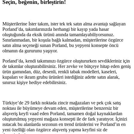
Seçin, beğenin, birleştirin!
Müşterilerine İster takım, ister tek tek satın alma avantajı sağlayan
Porland’da, takımlarınızda herhangi bir kayıp yada hasar
oluştuğunda da eksik ürünü anında tamamlayabiliyorsunuz.
Sınırlanmadan, bir koşula bağlı kalmadan, müşterilerine özgürce
satın alma seçeneği sunan Porland, bu yepyeni konsepte öncü
olmanın da gururunu yaşıyor.
Porland’da, kendi takımınızı özgürce oluştururken sevdikleriniz için
de takımlar oluşturabilirsiniz. Her zevke ve bütçeye hitap eden geniş
ürün gamından, düz, desenli, renkli tabak modelleri, kaseleri,
kupaları ve ikram grubu ürünleri istediğiniz adette satın alarak,
sınırsız kişiye hediye edebilirsiniz.
Türkiye’de 29 farklı noktada zincir mağazaları ve pek çok satış
noktası ile büyümeye devam eden, müşterilerine benzersiz bir
alışveriş keyfi vaad eden Porland, tamamen doğal kaynaklardan
oluşturulmuş yepyeni mağaza konsepti ile de fark yaratıyor. İçinizi
ısıtacak bu alanlarda sezonun en trend ürünlerini ve Porland’ın en
yeni özelliği olan özgürce alışveriş yapma keyfini siz de