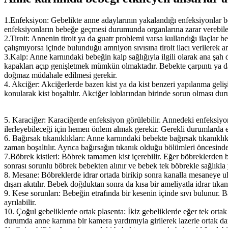
1.Enfeksiyon: Gebelikte anne adaylarının yakalandığı enfeksiyonlar b
enfeksiyonların bebeğe geçmesi durumunda organlarına zarar verebil
2.Tiroit: Annenin tiroit ya da guatr problemi varsa kullandığı ilaçlar b
çalışmıyorsa içinde bulunduğu amniyon sıvısına tiroit ilacı verilerek an
3.Kalp: Anne karnındaki bebeğin kalp sağlığıyla ilgili olarak ana şah
kapakları açıp genişletmek mümkün olmaktadır. Bebekte çarpıntı ya da
doğmaz müdahale edilmesi gerekir.
4. Akciğer: Akciğerlerde bazen kist ya da kist benzeri yapılanma geliş
konularak kist boşaltılır. Akciğer loblarından birinde sorun olması d
5. Karaciğer: Karaciğerde enfeksiyon görülebilir. Annedeki enfeksiyo
ilerleyebileceği için hemen önlem almak gerekir. Gerekli durumlarda
6. Bağırsak tıkanıklıkları: Anne karnındaki bebekte bağırsak tıkanıklı
zaman boşaltılır. Ayrıca bağırsağın tıkanık olduğu bölümleri öncesinde
7.Böbrek kistleri: Böbrek tamamen kist içerebilir. Eğer böbreklerden
sonrası sorunlu böbrek bebekten alınır ve bebek tek böbrekle sağlıkla
8. Mesane: Böbreklerde idrar ortada birikip sonra kanalla mesaneye ul
dışarı akıtılır. Bebek doğduktan sonra da kısa bir ameliyatla idrar tıkan
9. Kese sorunları: Bebeğin etrafında bir kesenin içinde sıvı bulunur.
ayrılabilir.
10. Çoğul gebeliklerde ortak plasenta: İkiz gebeliklerde eğer tek ortak
durumda anne karnına bir kamera yardımıyla girilerek lazerle ortak dam