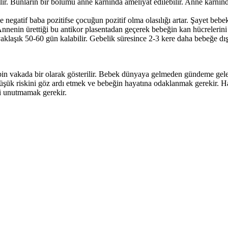
lir. Bunların bir bölümü anne karnında ameliyat edilebilir. Anne karnın
negatif baba pozitifse çocuğun pozitif olma olasılığı artar. Şayet bebe
. Annenin ürettiği bu antikor plasentadan geçerek bebeğin kan hücreleri
laşık 50-60 gün kalabilir. Gebelik süresince 2-3 kere daha bebeğe dışa
n vakada bir olarak gösterilir. Bebek dünyaya gelmeden gündeme gelen 
düşük riskini göz ardı etmek ve bebeğin hayatına odaklanmak gerekir. 
ni unutmamak gerekir.