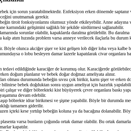
ebek için sorun yaratabilmektedir. Enfeksiyon erken dönemde saptanır v
eceğini unutmamak gerekir.
ebeğin tiroit fonksiyonlarını olumsuz yönde etkileyebilir. Anne adayına v
ne karnındaki gelişimini sağlıklı bir şekilde sürdürmesi sağlanabilir.
 damarında sorunlar olabilir, kapaklarda daralma görülebilir. Bu daralma
 kalp atım hızında problem varsa anneye verilecek ilaçlarla bu durum ko
ir. Böyle olunca akciğer şişer ve kist gelişen lob diğer loba veya kalbe
urumundaysa o lobu besleyen damar lazerle kapatılarak civar organlara b
n tedavi edildiğinde karaciğer de korumuş olur. Karaciğerde görülebile
 erken doğum planlanır ve bebek doğar doğmaz ameliyata alınır.
kları olması durumunda bebeğin sıvısı çok birikir, karnı şişer ve erken 
 bilinirse bebek doğduktan sonra uygun ameliyat için hazırlık yapılabili
 biri çalışır ve diğer böbrekteki kist büyüyerek çevre organlara baskı 
 yaşamına devam edebilir.
aşıp böbrekte idrar birikmesi ve şişme yapabilir. Böyle bir durumda mes
ıklığı tamamen giderilir.
 Bazen içteki kese yırtılıp bebeğin koluna ya da bacağına dolanabilir. 
 plasenta varsa bunların çoğunda ortak damar olabilir. Bu ortak damarlar
arlar kapatılır.