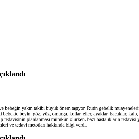
çıklandı
ve bebeğin yakın takibi büyük önem taşıyor. Rutin gebelik muayenelerin
bebekte beyin, göz, yüz, omurga, kollar, eller, ayaklar, bacaklar, kalp, 
ilip tedavisinin planlanması mümkün olurken, bazı hastalıkların tedavis
leri ve tedavi metotları hakkında bilgi verdi.
çıklandı