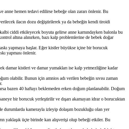
e anne hemen tedavi edilirse bebeğe olan zararı önlenir. Bu
erilecek ilacın dozu değiştirilerek ya da bebeğin kendi tiroidi
 kalbi ciddi etkileyecek boyuta gelirse anne karnındayken balonla bu
ntrol altına alınırken, bazı kalp problemlerine de bebek doğar
 baskı yapmaya başlar. Eğer kistler büyükse içine bir borucuk
askı yapması önlenir.
cek damar kistleri ve damar yumakları ise kalp yetmezliğine kadar
doğum olabilir. Bunun için amnios adı verilen bebeğin sıvısı zaman
r.
yaparsa bazen 40 haftayı beklemeden erken doğum planlanabilir. Doğum
aneye bir borucuk yerleştirilir ve dışarı akamayan idrar o borucuktan
Böyle durumlarda kamerayla izleyip dolaşım bozukluğu olan yer
ın yaklaşık üçte birinde kan alışverişi olup bebeği etkiler. Bu