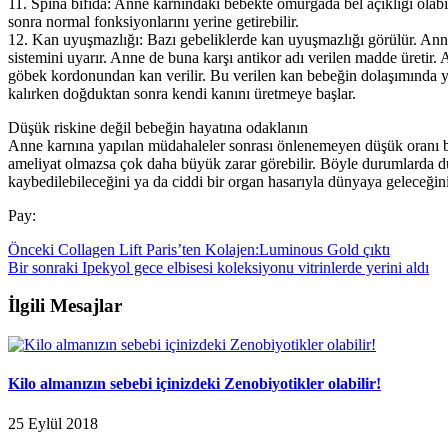
11. Spina bifida: Anne karnındaki bebekte omurgada bel açıklığı olabi
sonra normal fonksiyonlarını yerine getirebilir.
12. Kan uyuşmazlığı: Bazı gebeliklerde kan uyuşmazlığı görülür. Anne 
sistemini uyarır. Anne de buna karşı antikor adı verilen madde üretir
göbek kordonundan kan verilir. Bu verilen kan bebeğin dolaşımında yak
kalırken doğduktan sonra kendi kanını üretmeye başlar.
Düşük riskine değil bebeğin hayatına odaklanın
Anne karnına yapılan müdahaleler sonrası önlenemeyen düşük oranı bi
ameliyat olmazsa çok daha büyük zarar görebilir. Böyle durumlarda 
kaybedilebileceğini ya da ciddi bir organ hasarıyla dünyaya geleceği
Pay:
Önceki
Collagen Lift Paris’ten Kolajen:Luminous Gold çıktı
Bir sonraki
Ipekyol gece elbisesi koleksiyonu vitrinlerde yerini aldı
İlgili Mesajlar
Kilo almanızın sebebi içinizdeki Zenobiyotikler olabilir!
25 Eylül 2018