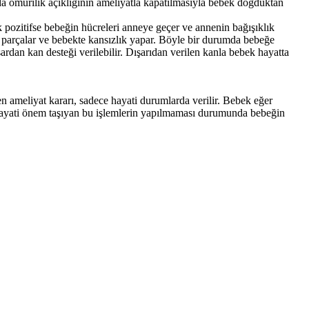
da omurilik açıklığının ameliyatla kapatılmasıyla bebek doğduktan
k pozitifse bebeğin hücreleri anneye geçer ve annenin bağışıklık
ni parçalar ve bebekte kansızlık yapar. Böyle bir durumda bebeğe
rdan kan desteği verilebilir. Dışarıdan verilen kanla bebek hayatta
ameliyat kararı, sadece hayati durumlarda verilir. Bebek eğer
Hayati önem taşıyan bu işlemlerin yapılmaması durumunda bebeğin