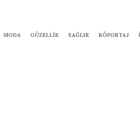
MODA
GÜZELLİK
SAĞLIK
RÖPORTAJ
n göz yaralanması nedenleri arasında...