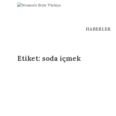
HABERLER
Etiket:
soda içmek
Dikkat! Maden suyu ve soda kör edebilir!
Tem 26, 2018
Maden suyu ve soda şişeleri, iş kazalarından sonra gele
DAHA FAZLA OKU