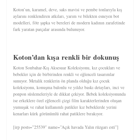
Koton’un, karamel, deve, saks mavisi ve pembe tonlarıyla kış
aylarını renklendiren atkıları, yarım ve bilekten esneyen bot
modelleri, fötr şapka ve bereleri de modern kadının zarafetinde
fark yaratan parçalar arasında bulunuyor.
Koton’dan kışa renkli bir dokunuş
Koton Sonbahar-Kış Aksesuar Koleksiyonu, kız çocukları ve
bebekler için de birbirinden renkli ve eğlenceli tasarımlar
sunuyor. Metalik renklerin ön planda olduğu kız çocuk
koleksiyonu, konuşma balonlu ve yıldız baskı detayları, inci ve
ponpon süslemeleriyle de dikkat çekiyor. Bebek koleksiyonunda
ise erkeklere özel eğlenceli çizgi film karakterlerinden oluşan
yumuşak ve rahat kullanımlı patikler kız bebeklerde yerini
kenarları kürk görünümlü rahat patiklere bırakıyor.
[irp posts=”25539″ name=”Açık havada Yalın rüzgarı esti”]