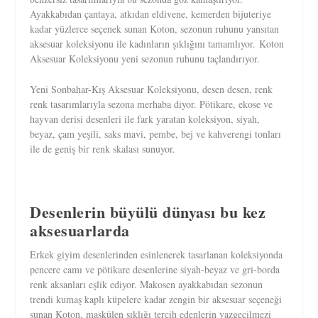
Ayakkabıdan çantaya, atkıdan eldivene, kemerden bijuteriye
kadar yüzlerce seçenek sunan Koton, sezonun ruhunu yansıtan
aksesuar koleksiyonu ile kadınların şıklığını tamamlıyor. Koton
Aksesuar Koleksiyonu yeni sezonun ruhunu taçlandırıyor.
Yeni Sonbahar-Kış Aksesuar Koleksiyonu, desen desen, renk
renk tasarımlarıyla sezona merhaba diyor. Pötikare, ekose ve
hayvan derisi desenleri ile fark yaratan koleksiyon, siyah,
beyaz, çam yeşili, saks mavi, pembe, bej ve kahverengi tonları
ile de geniş bir renk skalası sunuyor.
Desenlerin büyülü dünyası bu kez
aksesuarlarda
Erkek giyim desenlerinden esinlenerek tasarlanan koleksiyonda
pencere camı ve pötikare desenlerine siyah-beyaz ve gri-borda
renk aksanları eşlik ediyor. Makosen ayakkabıdan sezonun
trendi kumaş kaplı küpelere kadar zengin bir aksesuar seçeneği
sunan Koton, maskülen şıklığı tercih edenlerin vazgeçilmezi