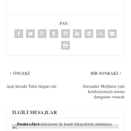
PAY:
ÖNCEKI
BIR SONRAKI
Açık havada Yalın rüzgarı esti
Alexander McQueen yeni
koleksiyonuyla sezona
damgasını vuracak
İLGILI MESAJLAR