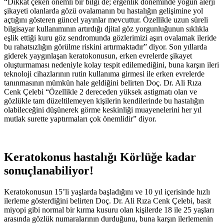
“Dikkat çeken önemli bir bilgi de; ergenlik döneminde yoğun alerji
şikayeti olanlarda gözü ovalamanın bu hastalığın gelişimine yol
açtığını gösteren güncel yayınlar mevcuttur. Özellikle uzun süreli
bilgisayar kullanımının artırdığı djital göz yorgunluğunun sıklıkla
eşlik ettiği kuru göz sendromunda gözlerimizi aşırı ovalamak ileride
bu rahatsızlığın görülme riskini artırmaktadır” diyor. Son yıllarda
giderek yaygınlaşan keratokonusun, erken evrelerde şikayet
oluşturmaması nedeniyle kolay tespit edilemediğini, buna karşın ileri
teknoloji cihazlarının rutin kullanıma girmesi ile erken evrelerde
tanınmasının mümkün hale geldiğini belirten Doç. Dr. Ali Rıza
Cenk Çelebi “Özellikle 2 dereceden yüksek astigmatı olan ve
gözlükle tam düzeltilemeyen kişilerin kendilerinde bu hastalığın
olabileceğini düşünerek görme keskinliği muayenelerini her yıl
mutlak surette yaptırmaları çok önemlidir” diyor.
Keratokonus hastalığı Körlüğe kadar
sonuçlanabiliyor!
Keratokonusun 15’li yaşlarda başladığını ve 10 yıl içerisinde hızlı
ilerleme gösterdiğini belirten Doç. Dr. Ali Rıza Cenk Çelebi, basit
miyopi gibi normal bir kırma kusuru olan kişilerde 18 ile 25 yaşları
arasında gözlük numaralarının durduğunu, buna karşın ilerlemenin