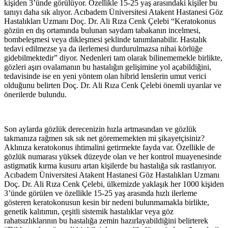
kişiden 3’ünde görülüyor. Özellikle 15-25 yaş arasındaki kişiler bu
tanıyı daha sık alıyor. Acıbadem Üniversitesi Atakent Hastanesi Göz
Hastalıkları Uzmanı Doç. Dr. Ali Rıza Cenk Çelebi “Keratokonus
gözün en dış ortamında bulunan saydam tabakanın incelmesi,
bombeleşmesi veya dikleşmesi şeklinde tanımlanabilir. Hastalık
tedavi edilmezse ya da ilerlemesi durdurulmazsa nihai körlüğe
gidebilmektedir” diyor. Nedenleri tam olarak bilinememekle birlikte,
gözleri aşırı ovalamanın bu hastalığın gelişimine yol açabildiğini,
tedavisinde ise en yeni yöntem olan hibrid lenslerin umut verici
olduğunu belirten Doç. Dr. Ali Rıza Cenk Çelebi önemli uyarılar ve
önerilerde bulundu.
Son aylarda gözlük derecenizin hızla artmasından ve gözlük
takmanıza rağmen sık sık net görememekten mi şikayetçisiniz?
Aklınıza keratokonus ihtimalini getirmekte fayda var. Özellikle de
gözlük numarası yüksek düzeyde olan ve her kontrol muayenesinde
astigmatik kırma kusuru artan kişilerde bu hastalığa sık rastlanıyor.
Acıbadem Üniversitesi Atakent Hastanesi Göz Hastalıkları Uzmanı
Doç. Dr. Ali Rıza Cenk Çelebi, ülkemizde yaklaşık her 1000 kişiden
3’ünde görülen ve özellikle 15-25 yaş arasında hızlı ilerleme
gösteren keratokonusun kesin bir nedeni bulunmamakla birlikte,
genetik kalıtımın, çeşitli sistemik hastalıklar veya göz
rahatsızlıklarının bu hastalığa zemin hazırlayabildiğini belirterek