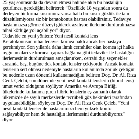
25 yaş sonrasında da devam etmesi halinde akla bu hastalığın
getirilmesi gerektiğini belirterek “Özellikle 18 yaşından sonra da
ilerleyen bir kırma kusurunuz varsa hatta bu kusur gözlük ile tam
düzeltilemiyorsa siz bir keratokonus hastası olabilirsiniz. Tedaviye
başlanmazsa görme düzeyi giderek azalıyor, ilerleme durdurulmazsa
nihai körlüğe yol açabiliyor” diyor.
Tedavide en yeni yöntem: Yeni nesil kontakt lens
Keratokonusun nihai tedavisi kornea nakli ancak her hastaya
gerekmiyor. Son yıllarda daha ılımlı cerrahiler olan kornea içi halka
uygulamaları ve korneal çapraz bağlama gibi tedaviler ile hastalığın
ilerlemesinin durdurulması amaçlanırken, cerrahi dışı seçenekler
arasında başı bugüne dek kontakt lensler çekiyordu. Ancak kontakt
lenslerin sert olması nedeniyle hastaların kullanımda zorluk çektiğini
bu nedenle uzun dönemli kullanamadığını belirten Doç. Dr. Ali Rıza
Cenk Çelebi, son dönemde yeni nesil kontakt lenslerin (hibrid lens)
umut verici olduğunu söylüyor. Amerika ve Avrupa Birliği
ülkelerinde kullanıma giren hibrid lenslerin eş zamanlı olarak
ülkemizde de sayılı merkezlerde tecrübeli göz hekimleri tarafından
uygulanabildiğini söyleyen Doç. Dr. Ali Rıza Cenk Çelebi “Yeni
nesil kontakt lensler ile hastalarımıza hem yüksek konfor
sağlayabiliyor hem de hastalığın ilerlemesini durdurabiliyoruz”
diyor.