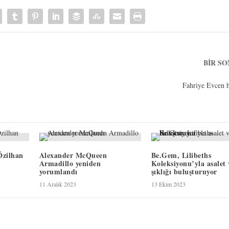
BIR S
Fahriye Evcen h
Özilhan
Alexander McQueen
Be.Gem, Lilibeths
Armadillo yeniden
Koleksiyonu’yla asalet 
yorumlandı
şıklığı buluşturuyor
11 Aralık 2023
13 Ekim 2023