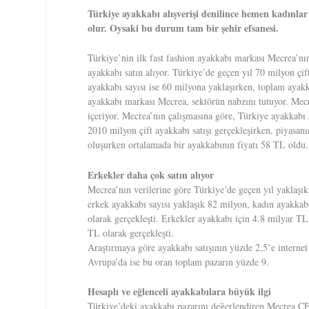
Türkiye ayakkabı alışverişi denilince hemen kadınlar 
olur. Oysaki bu durum tam bir şehir efsanesi.
Türkiye’nin ilk fast fashion ayakkabı markası Mecrea’nın
ayakkabı satın alıyor. Türkiye’de geçen yıl 70 milyon çi
ayakkabı sayısı ise 60 milyona yaklaşırken, toplam ayakk
ayakkabı markası Mecrea, sektörün nabzını tutuyor. Mecre
içeriyor. Mecrea’nın çalışmasına göre, Türkiye ayakkabı
2010 milyon çift ayakkabı satışı gerçekleşirken, piyasa
oluşurken ortalamada bir ayakkabının fiyatı 58 TL oldu.
Erkekler daha çok satın alıyor
Mecrea’nın verilerine göre Türkiye’de geçen yıl yaklaşık 
erkek ayakkabı sayısı yaklaşık 82 milyon, kadın ayakkabı
olarak gerçekleşti. Erkekler ayakkabı için 4.8 milyar T
TL olarak gerçekleşti.
Araştırmaya göre ayakkabı satışının yüzde 2,5’e interne
Avrupa’da ise bu oran toplam pazarın yüzde 9.
Hesaplı ve eğlenceli ayakkabılara büyük ilgi
Türkiye’deki ayakkabı pazarını değerlendiren Mecrea CE