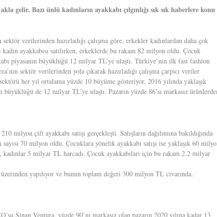
akla gelir. Bazı ünlü kadınların ayakkabı çılgınlığı sık sık haberlere konu
 sektör verilerinden hazırladığı çalışma göre, erkekler kadınlardan daha çok
ft kadın ayakkabısı satılırken, erkeklerde bu rakam 82 milyon oldu. Çocuk
abı piyasanın büyüklüğü 12 milyar TL’ye ulaştı. Türkiye’nin ilk fast fashion
a’nın sektör verilerinden yola çıkarak hazırladığı çalışma çarpıcı veriler
 sektörü her yıl ortalama yüzde 10 büyüme gösteriyor. 2016 yılında yaklaşık
nın büyüklüğü de 12 milyar TL’ye ulaştı. Pazarın yüzde 86’sı markasız ürünlerde
210 milyon çift ayakkabı satışı gerçekleşti. Satışların dağılımına bakıldığında
 sayısı 70 milyon oldu. Çocuklara yönelik ayakkabı satışı ise yaklaşık 60 mily
L, kadınlar 5 milyar TL harcadı. Çocuk ayakkabıları için bu rakam 2.2 milyar
t üzerinden yapılıyor ve bunun toplam değeri 300 milyon TL civarında.
O’su Sinan Ventura, yüzde 90’nı markasız olan pazarın 2020 yılına kadar 13