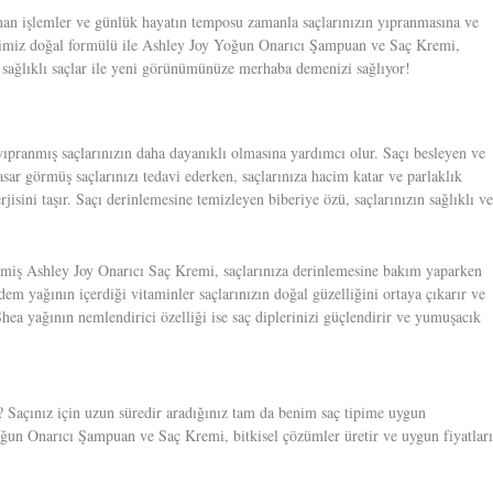
anan işlemler ve günlük hayatın temposu zamanla saçlarınızın yıpranmasına ve
rdiğimiz doğal formülü ile Ashley Joy Yoğun Onarıcı Şampuan ve Saç Kremi,
 sağlıklı saçlar ile yeni görünümünüze merhaba demenizi sağlıyor!
pranmış saçlarınızın daha dayanıklı olmasına yardımcı olur. Saçı besleyen ve
sar görmüş saçlarınızı tedavi ederken, saçlarınıza hacim katar ve parlaklık
erjisini taşır. Saçı derinlemesine temizleyen biberiye özü, saçlarınızın sağlıklı v
rilmiş Ashley Joy Onarıcı Saç Kremi, saçlarınıza derinlemesine bakım yaparken
dem yağının içerdiği vitaminler saçlarınızın doğal güzelliğini ortaya çıkarır ve
hea yağının nemlendirici özelliği ise saç diplerinizi güçlendirir ve yumuşacık
 Saçınız için uzun süredir aradığınız tam da benim saç tipime uygun
 Yoğun Onarıcı Şampuan ve Saç Kremi, bitkisel çözümler üretir ve uygun fiyatlar