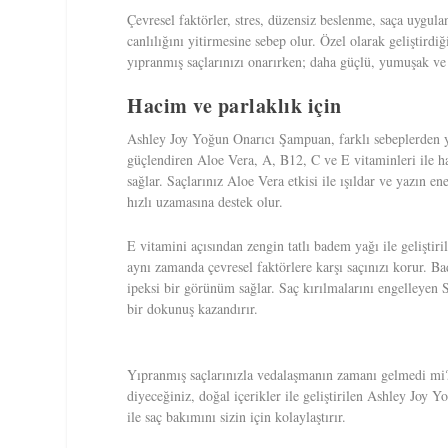
Çevresel faktörler, stres, düzensiz beslenme, saça uygul
canlılığını yitirmesine sebep olur. Özel olarak gelişti
yıpranmış saçlarınızı onarırken; daha güçlü, yumuşak ve
Hacim ve parlaklık için
Ashley Joy Yoğun Onarıcı Şampuan, farklı sebeplerden yı
güçlendiren Aloe Vera, A, B12, C ve E vitaminleri ile ha
sağlar. Saçlarınız Aloe Vera etkisi ile ışıldar ve yazın en
hızlı uzamasına destek olur.
E vitamini açısından zengin tatlı badem yağı ile gelişti
aynı zamanda çevresel faktörlere karşı saçınızı korur. Ba
ipeksi bir görünüm sağlar. Saç kırılmalarını engelleyen S
bir dokunuş kazandırır.
Yıpranmış saçlarınızla vedalaşmanın zamanı gelmedi mi?
diyeceğiniz, doğal içerikler ile geliştirilen Ashley Joy
ile saç bakımını sizin için kolaylaştırır.