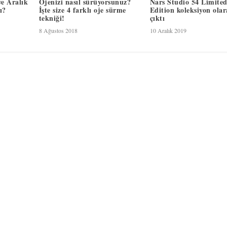
e Aralık
Ojenizi nasıl sürüyorsunuz?
Nars Studio 54 Limite
ı?
İşte size 4 farklı oje sürme
Edition koleksiyon ola
tekniği!
çıktı
8 Ağustos 2018
10 Aralık 2019