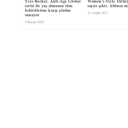
Yves Rocher, Anti-Age Global
Women’s Style Türkiy
serisi ile yaş almanın tüm
sayısı çıktı. Aldınız m
belirtilerine karşı çözüm
22 Aralık 2017
sunuyor
5 Kasım 2025